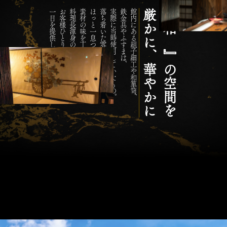
『 和 』の空間を
一日を提供します。
お客様ひとりひとりの心を癒す、
料理長渾身の京懐石料理。
素材の味を丁寧に生かした、
ほっと一息つけるお部屋。
落ち着いた雰囲気で、
実際に当時使用していたもの。
鉄金具やふすまは、
館内にある組子細工や和箪笥、
厳かに、華やかに