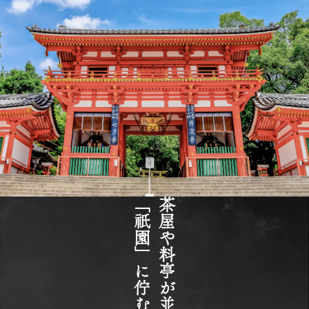
「祇園」に佇むお宿
茶屋や料亭が並ぶ