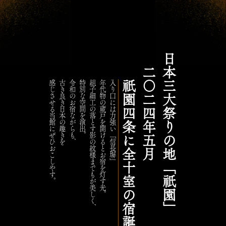
日本三大祭りの地「祇園」
二〇二四年五月
感じさせる当館にぜひおこしやす。
古き良き日本の趣きを
令和のお宿ながらも、
特別な空間を演出。
組子細工の落とす影の紋様までもが美しく、
年代物の蔵戸を開けるとお宿を灯す光。
入り口には力強い「信長塀」
祇園四条に全十室の宿誕生。