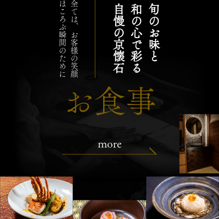
ほころぶ瞬間のために
全ては、お客様の笑顔
自慢の京懐石
和の心で彩る
旬のお味と
お食事
more